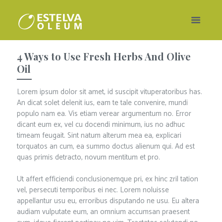
4 Ways to Use Fresh Herbs And Olive
Oil
Lorem ipsum dolor sit amet, id suscipit vituperatoribus has.
An dicat solet delenit ius, eam te tale convenire, mundi
populo nam ea. Vis etiam verear argumentum no. Error
dicant eum ex, vel cu docendi minimum, ius no adhuc
timeam feugait. Sint natum alterum mea ea, explicari
torquatos an cum, ea summo doctus alienum qui. Ad est
quas primis detracto, novum mentitum et pro.
Ut affert efficiendi conclusionemque pri, ex hinc zril tation
vel, persecuti temporibus ei nec. Lorem noluisse
appellantur usu eu, erroribus disputando ne usu. Eu altera
audiam vulputate eum, an omnium accumsan praesent