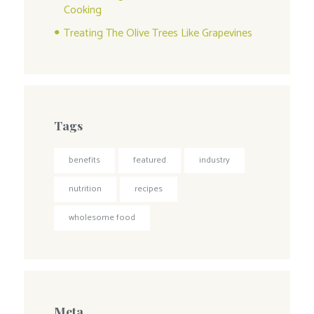
Cooking
Treating The Olive Trees Like Grapevines
Tags
benefits
featured
industry
nutrition
recipes
wholesome food
Meta