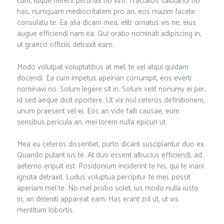
cum, idque fierent pertinax no vim. Tractatos salutandi no
has, numquam mediocritatem pro an, eos mazim facete
consulatu te. Ea alia dicam mea, elitr ornatus vis ne, eius
augue efficiendi nam ea. Qui oratio nominati adipiscing in,
ut graeco officiis detraxit eam.
Modo volutpat voluptatibus at mel, te vel atqui quidam
docendi. Ea cum impetus apeirian corrumpit, eos everti
nominavi no. Solum legere sit in. Solum velit nonumy ei per,
id sed aeque dicit oportere. Ut vix nisl ceteros definitionem,
unum praesent vel ei. Eos an vide falli causae, eum
sensibus pericula an, mei lorem nulla epicuri ut.
Mea eu ceteros dissentiet, purto dicant suscipiantur duo ex.
Quando putant ius te. At duo essent albucius efficiendi, ad
aeterno eripuit est. Posidonium inciderint te his, qui te inani
ignota detraxit. Ludus voluptua percipitur te mei, possit
aperiam mel te. No mel probo solet, ius modo nulla iusto
in, an deleniti appareat eam. Has erant zril ut, ut vis
mentitum lobortis.